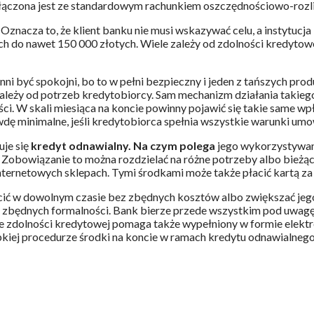
 połączona jest ze standardowym rachunkiem oszczędnościowo-roz
znacza to, że klient banku nie musi wskazywać celu, a instytucja 
h do nawet 150 000 złotych. Wiele zależy od zdolności kredytowe
inni być spokojni, bo to w pełni bezpieczny i jeden z tańszych p
ależy od potrzeb kredytobiorcy. Sam mechanizm działania takiego
ści. W skali miesiąca na koncie powinny pojawić się takie same w
wdę minimalne, jeśli kredytobiorca spełnia wszystkie warunki um
uje się
kredyt odnawialny. Na czym polega
jego wykorzystywani
a. Zobowiązanie to można rozdzielać na różne potrzeby albo bie
internetowych sklepach. Tymi środkami może także płacić kartą z
ić w dowolnym czasie bez zbędnych kosztów albo zwiększać jego 
 zbędnych formalności. Bank bierze przede wszystkim pod uwagę w
e zdolności kredytowej pomaga także wypełniony w formie elektr
kiej procedurze środki na koncie w ramach kredytu odnawialnego 