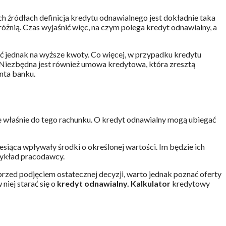
ch źródłach definicja kredytu odnawialnego jest dokładnie taka
óżnią. Czas wyjaśnić więc, na czym polega kredyt odnawialny, a
ć jednak na wyższe kwoty. Co więcej, w przypadku kredytu
. Niezbędna jest również umowa kredytowa, która zresztą
enta banku.
ne właśnie do tego rachunku. O kredyt odnawialny mogą ubiegać
siąca wpływały środki o określonej wartości. Im będzie ich
rzykład pracodawcy.
przed podjęciem ostatecznej decyzji, warto jednak poznać oferty
niej starać się o
kredyt odnawialny. Kalkulator
kredytowy