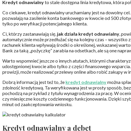
Kredyt odnawialny
to stale dostępna linia kredytowa, która
Co ciekawe, kredyt odnawialny uruchamiany jest na dowolny cel. O
pozwalają na zasilenie konta bankowego w kwocie od 500 złotyc
tylko po weryfikacji potencjalnego klienta.
Ci, którzy zastanawiają się,
jak działa kredyt odnawialny
, pow
automatycznie może przedłużać się na kolejny czas – wszystko z
rachunek klienta wpływają środki o określonej, wskazanej warto
Bank za taką „pożyczkę” zarabia na odsetkach, ale są one napra
Warto wspomnieć jeszcze o innych atutach, którymi charakteryz
udostępnionej kwocie albo tylko z części finansowego wsparci
prowizji, może realizować przelewy online albo robić zakupy w 
Dobrą informacją jest też to, że
kredyt odnawialny
można spłac
zdolność kredytową. Ta weryfikowana jest w prosty sposób, bez
pochodzą na przykład z tytułu wynagrodzenia za pracę. W oceni
czy miesięczne koszty codziennego funkcjonowania. Dzięki szyb
minut od zaakceptowania wniosku.
Kredyt odnawialny a debet