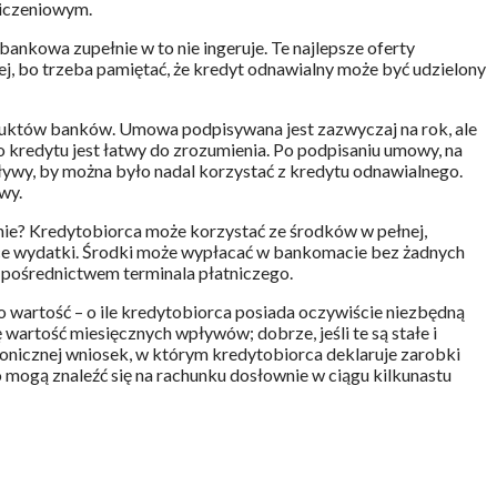
liczeniowym.
bankowa zupełnie w to nie ingeruje. Te najlepsze oferty
j, bo trzeba pamiętać, że kredyt odnawialny może być udzielony
roduktów banków. Umowa podpisywana jest zazwyczaj na rok, ale
 kredytu jest łatwy do zrozumienia. Po podpisaniu umowy, na
pływy, by można było nadal korzystać z kredytu odnawialnego.
owy.
e? Kredytobiorca może korzystać ze środków w pełnej,
żące wydatki. Środki może wypłacać w bankomacie bez żadnych
a pośrednictwem terminala płatniczego.
wartość – o ile kredytobiorca posiada oczywiście niezbędną
artość miesięcznych wpływów; dobrze, jeśli te są stałe i
onicznej wniosek, w którym kredytobiorca deklaruje zarobki
mogą znaleźć się na rachunku dosłownie w ciągu kilkunastu