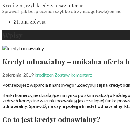
Przejdź
Kreditzen, czyli kredyty przez internet
do
Sprawdź, jak bezpiecznie i szybko otrzymać gotówkę online
treści
Strona główna
Wpisy
Kredyt odnawialny – unikalna oferta 
2 sierpnia, 2019
kreditzen
Zostaw komentarz
Potrzebujesz wsparcia finansowego? Zdecyduj się na kredyt odn
Banki komercyjne działające na rynku polskim walczą o każdego
których korzystne warunki pozwalają jeszcze lepiej funkcjonow
odnawialny
. Sprawdź,
na czym polega kredyt odnawialny
, k
Co to jest kredyt odnawialny?