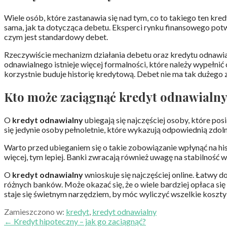
Wiele osób, które zastanawia się nad tym, co to takiego ten kr
sama, jak ta dotycząca debetu. Eksperci rynku finansowego potwi
czym jest standardowy debet.
Rzeczywiście mechanizm działania debetu oraz kredytu odnawial
odnawialnego istnieje więcej formalności, które należy wypełn
korzystnie buduje historię kredytową. Debet nie ma tak dużego
Kto może zaciągnąć kredyt odnawialn
O
kredyt odnawialny
ubiegają się najczęściej osoby, które po
się jedynie osoby pełnoletnie, które wykazują odpowiednią zdo
Warto przed ubieganiem się o takie zobowiązanie wpłynąć na his
więcej, tym lepiej. Banki zwracają również uwagę na stabilnoś
O
kredyt odnawialny
wnioskuje się najczęściej online. Łatwy 
różnych banków. Może okazać się, że o wiele bardziej opłaca się z
staje się świetnym narzędziem, by móc wyliczyć wszelkie koszty
Zamieszczono w:
kredyt
,
kredyt odnawialny
Nawigacja
← Kredyt hipoteczny – jak go zaciągnąć?