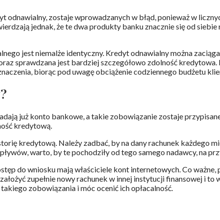
edyt odnawialny, zostaje wprowadzanych w błąd, ponieważ w liczny
erdzają jednak, że te dwa produkty banku znacznie się od siebie r
nego jest niemalże identyczny. Kredyt odnawialny można zaciąga
ić oraz sprawdzana jest bardziej szczegółowo zdolność kredytowa
 znaczenia, biorąc pod uwagę obciążenie codziennego budżetu kli
y?
siadają już konto bankowe, a takie zobowiązanie zostaje przypisa
lność kredytową.
torię kredytową. Należy zadbać, by na dany rachunek każdego mie
ć wpływów, warto, by te pochodziły od tego samego nadawcy, na p
dostęp do wniosku mają właściciele kont internetowych. Co ważne, 
ałożyć zupełnie nowy rachunek w innej instytucji finansowej i to w 
 takiego zobowiązania i móc ocenić ich opłacalność.