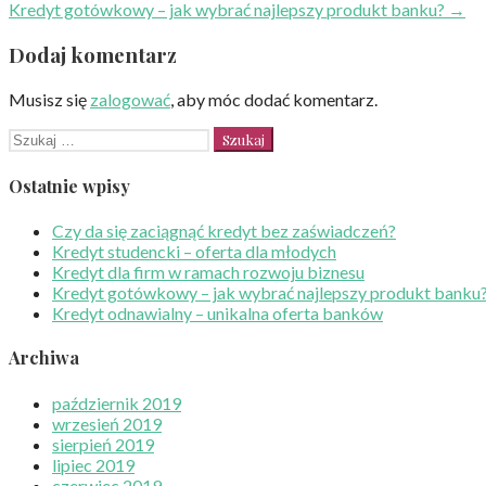
Kredyt gotówkowy – jak wybrać najlepszy produkt banku? →
wpisu
Dodaj komentarz
Musisz się
zalogować
, aby móc dodać komentarz.
Szukaj:
Ostatnie wpisy
Czy da się zaciągnąć kredyt bez zaświadczeń?
Kredyt studencki – oferta dla młodych
Kredyt dla firm w ramach rozwoju biznesu
Kredyt gotówkowy – jak wybrać najlepszy produkt banku
Kredyt odnawialny – unikalna oferta banków
Archiwa
październik 2019
wrzesień 2019
sierpień 2019
lipiec 2019
czerwiec 2019